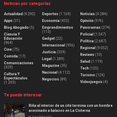
Noticias por categorías
Actualidad
(9.292)
Deportes
(1.169)
Noticias
(4.284)
Apps
(31)
Economía
(452)
Opinión
(976)
Blog Abogado
(5)
Emprendimientos
Panoramas
(374)
(113)
Ciencia Y
Policial
(1.547)
Educación
Gadget
(22)
Política
(2.687)
(964)
Internacional
(956)
Regional
(9.052)
Cine
(75)
Justicia
(329)
Reviews
(10)
Comida
(17)
Legal
(1.289)
Salud
(1.119)
Comunicaciones
Magazine
(35)
(329)
Tech
(125)
Nacional
(4.112)
Cultura Y
Turismo
(124)
Espectáculos
Negocios
(89)
Videojuegos
(4)
(1.203)
Te puede interesar
Riña al interior de un cité termina con un hombre
asesinado a balazos en La Cisterna