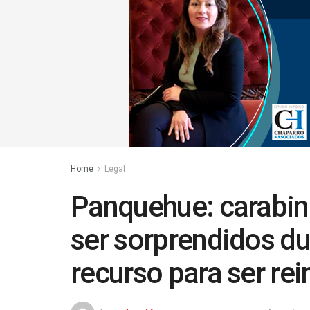
Home
Legal
Panquehue: carabine
ser sorprendidos d
recurso para ser re