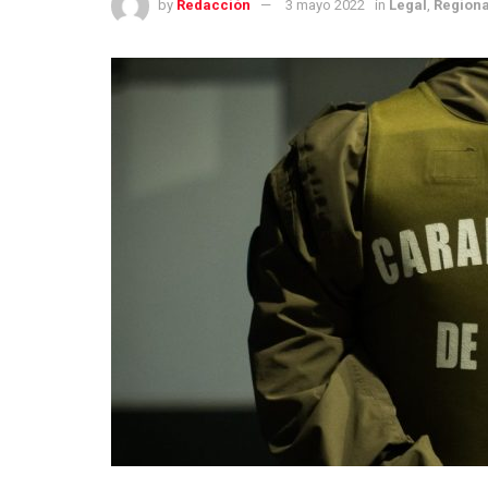
by
Redacción
3 mayo 2022
in
Legal
,
Regiona