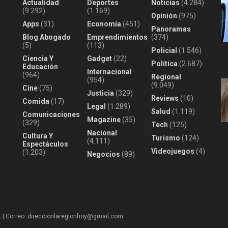
Actualidad
Deportes
Noticias
(4.284)
(9.292)
(1.169)
Opinión
(975)
Apps
(31)
Economía
(451)
Panoramas
Blog Abogado
Emprendimientos
(374)
(5)
(113)
Policial
(1.546)
Ciencia Y
Gadget
(22)
Política
(2.687)
Educación
Internacional
(964)
Regional
(954)
(9.049)
Cine
(75)
Justicia
(329)
Reviews
(10)
Comida
(17)
Legal
(1.289)
Salud
(1.119)
Comunicaciones
Magazine
(35)
(329)
Tech
(125)
Nacional
Cultura Y
Turismo
(124)
(4.111)
Espectáculos
Videojuegos
(4)
(1.203)
Negocios
(89)
 Correo: direccionlaregionhoy@gmail.com