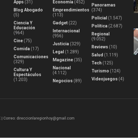
Apps
(31)
Economía
(452)
Panoramas
Blog Abogado
Emprendimientos
(374)
(5)
(113)
Policial
(1.547)
Ciencia Y
Gadget
(22)
Política
(2.687)
Educación
Internacional
(964)
Regional
(956)
(9.052)
Cine
(75)
Justicia
(329)
Reviews
(10)
Comida
(17)
Legal
(1.289)
Salud
(1.119)
Comunicaciones
Magazine
(35)
(329)
Tech
(125)
Nacional
Cultura Y
Turismo
(124)
(4.112)
Espectáculos
Videojuegos
(4)
(1.203)
Negocios
(89)
 Correo: direccionlaregionhoy@gmail.com