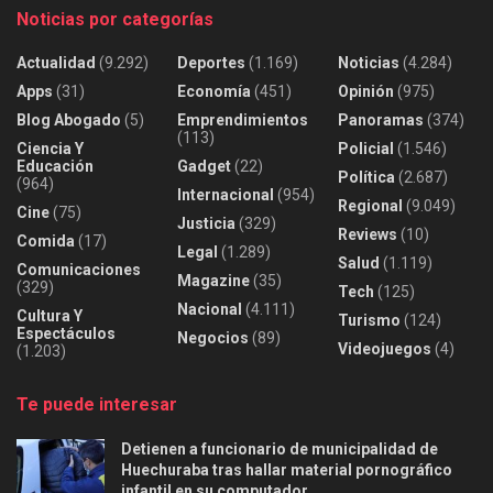
Noticias por categorías
Actualidad
(9.292)
Deportes
(1.169)
Noticias
(4.284)
Apps
(31)
Economía
(451)
Opinión
(975)
Blog Abogado
(5)
Emprendimientos
Panoramas
(374)
(113)
Ciencia Y
Policial
(1.546)
Educación
Gadget
(22)
Política
(2.687)
(964)
Internacional
(954)
Regional
(9.049)
Cine
(75)
Justicia
(329)
Reviews
(10)
Comida
(17)
Legal
(1.289)
Salud
(1.119)
Comunicaciones
Magazine
(35)
(329)
Tech
(125)
Nacional
(4.111)
Cultura Y
Turismo
(124)
Espectáculos
Negocios
(89)
Videojuegos
(4)
(1.203)
Te puede interesar
Detienen a funcionario de municipalidad de
Huechuraba tras hallar material pornográfico
infantil en su computador