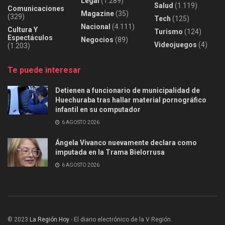
Legal
(1.289)
Salud
(1.119)
Comunicaciones
Magazine
(35)
(329)
Tech
(125)
Nacional
(4.111)
Cultura Y
Turismo
(124)
Espectáculos
Negocios
(89)
Videojuegos
(4)
(1.203)
Te puede interesar
Detienen a funcionario de municipalidad de
Huechuraba tras hallar material pornográfico
infantil en su computador
6 AGOSTO 2026
Ángela Vivanco nuevamente declara como
imputada en la Trama Bielorrusa
6 AGOSTO 2026
© 2023
La Región Hoy
- El diario electrónico de la V Región.