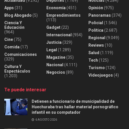
Actualidad
(9.292)
Deportes
(1.169)
Noticias
(4.284)
Apps
(31)
Economía
(451)
Opinión
(975)
Blog Abogado
(5)
Emprendimientos
Panoramas
(374)
(113)
Ciencia Y
Policial
(1.546)
Educación
Gadget
(22)
Política
(2.687)
(964)
Internacional
(954)
Regional
(9.049)
Cine
(75)
Justicia
(329)
Reviews
(10)
Comida
(17)
Legal
(1.289)
Salud
(1.119)
Comunicaciones
Magazine
(35)
(329)
Tech
(125)
Nacional
(4.111)
Cultura Y
Turismo
(124)
Espectáculos
Negocios
(89)
Videojuegos
(4)
(1.203)
Te puede interesar
Detienen a funcionario de municipalidad de
Huechuraba tras hallar material pornográfico
infantil en su computador
6 AGOSTO 2026