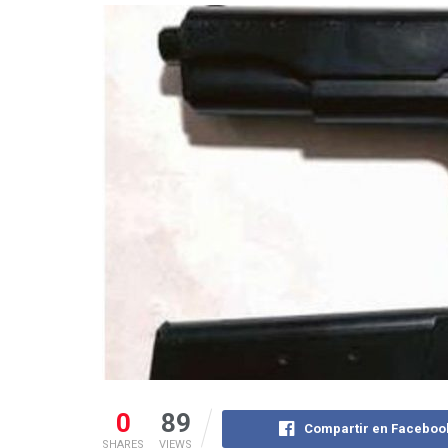
0
89
Compartir en Faceboo
SHARES
VIEWS