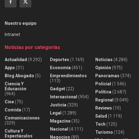
Nuestro equipo
Intranet
Noticias por categorías
Actualidad
(9.292)
Deportes
(1.169)
Noticias
(4.284)
Apps
(31)
Economía
(451)
Opinión
(975)
Blog Abogado
(5)
Emprendimientos
Panoramas
(374)
(113)
Ciencia Y
Policial
(1.546)
Educación
Gadget
(22)
Política
(2.687)
(964)
Internacional
(954)
Regional
(9.049)
Cine
(75)
Justicia
(329)
Reviews
(10)
Comida
(17)
Legal
(1.289)
Salud
(1.119)
Comunicaciones
Magazine
(35)
(329)
Tech
(125)
Nacional
(4.111)
Cultura Y
Turismo
(124)
Espectáculos
Negocios
(89)