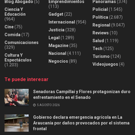
Blog Abogado
(5)
Emprendimientos
Panoramas
(374)
(113)
Ciencia Y
Policial
(1.545)
Educación
Gadget
(22)
Política
(2.687)
(964)
Internacional
(954)
Regional
(9.047)
Cine
(75)
Justicia
(328)
Reviews
(10)
Comida
(17)
Legal
(1.289)
Salud
(1.119)
Comunicaciones
Magazine
(35)
(329)
Tech
(125)
Nacional
(4.111)
Cultura Y
Turismo
(124)
Espectáculos
Negocios
(89)
Videojuegos
(4)
(1.203)
Te puede interesar
Senadoras Campillai y Flores protagonizan duro
enfrentamiento en el Senado
5 AGOSTO 2026
Gobierno declara emergencia agrícola en La
Araucanía por daños provocados por el sistema
frontal