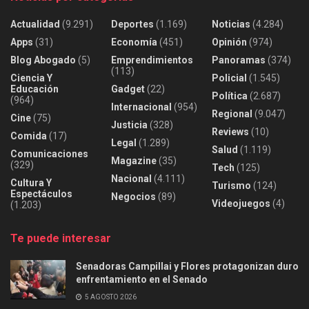
Actualidad
(9.291)
Deportes
(1.169)
Noticias
(4.284)
Apps
(31)
Economía
(451)
Opinión
(974)
Blog Abogado
(5)
Emprendimientos
Panoramas
(374)
(113)
Ciencia Y
Policial
(1.545)
Educación
Gadget
(22)
Política
(2.687)
(964)
Internacional
(954)
Regional
(9.047)
Cine
(75)
Justicia
(328)
Reviews
(10)
Comida
(17)
Legal
(1.289)
Salud
(1.119)
Comunicaciones
Magazine
(35)
(329)
Tech
(125)
Nacional
(4.111)
Cultura Y
Turismo
(124)
Espectáculos
Negocios
(89)
Videojuegos
(4)
(1.203)
Te puede interesar
Senadoras Campillai y Flores protagonizan duro
enfrentamiento en el Senado
5 AGOSTO 2026