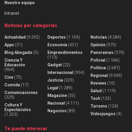
Nuestro equipo
Intranet
Noticias por categorías
Actualidad
(9.292)
Deportes
(1.169)
Noticias
(4.284)
Apps
(31)
Economía
(451)
Opinión
(975)
Blog Abogado
(5)
Emprendimientos
Panoramas
(374)
(113)
Ciencia Y
Policial
(1.546)
Educación
Gadget
(22)
Política
(2.687)
(964)
Internacional
(954)
Regional
(9.049)
Cine
(75)
Justicia
(329)
Reviews
(10)
Comida
(17)
Legal
(1.289)
Salud
(1.119)
Comunicaciones
Magazine
(35)
(329)
Tech
(125)
Nacional
(4.111)
Cultura Y
Turismo
(124)
Espectáculos
Negocios
(89)
Videojuegos
(4)
(1.203)
Te puede interesar