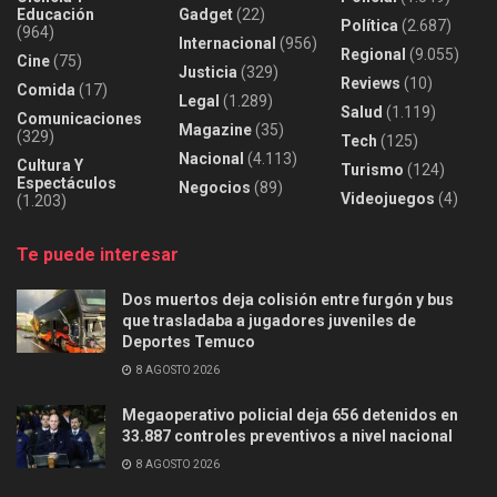
Educación
Gadget
(22)
Política
(2.687)
(964)
Internacional
(956)
Regional
(9.055)
Cine
(75)
Justicia
(329)
Reviews
(10)
Comida
(17)
Legal
(1.289)
Salud
(1.119)
Comunicaciones
Magazine
(35)
(329)
Tech
(125)
Nacional
(4.113)
Cultura Y
Turismo
(124)
Espectáculos
Negocios
(89)
Videojuegos
(4)
(1.203)
Te puede interesar
Dos muertos deja colisión entre furgón y bus
que trasladaba a jugadores juveniles de
Deportes Temuco
8 AGOSTO 2026
Megaoperativo policial deja 656 detenidos en
33.887 controles preventivos a nivel nacional
8 AGOSTO 2026