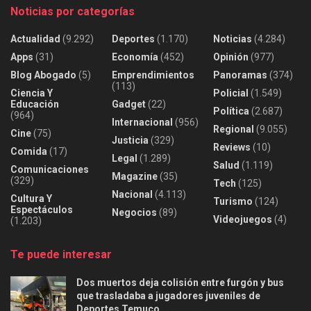
Noticias por categorías
Actualidad
(9.292)
Deportes
(1.170)
Noticias
(4.284)
Apps
(31)
Economía
(452)
Opinión
(977)
Blog Abogado
(5)
Emprendimientos
Panoramas
(374)
(113)
Ciencia Y
Policial
(1.549)
Educación
Gadget
(22)
Política
(2.687)
(964)
Internacional
(956)
Regional
(9.055)
Cine
(75)
Justicia
(329)
Reviews
(10)
Comida
(17)
Legal
(1.289)
Salud
(1.119)
Comunicaciones
Magazine
(35)
(329)
Tech
(125)
Nacional
(4.113)
Cultura Y
Turismo
(124)
Espectáculos
Negocios
(89)
Videojuegos
(4)
(1.203)
Te puede interesar
Dos muertos deja colisión entre furgón y bus
que trasladaba a jugadores juveniles de
Deportes Temuco