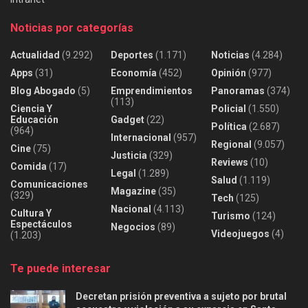
Noticias por categorías
Actualidad
(9.292)
Deportes
(1.171)
Noticias
(4.284)
Apps
(31)
Economía
(452)
Opinión
(977)
Blog Abogado
(5)
Emprendimientos
Panoramas
(374)
(113)
Ciencia Y
Policial
(1.550)
Educación
Gadget
(22)
Política
(2.687)
(964)
Internacional
(957)
Regional
(9.057)
Cine
(75)
Justicia
(329)
Reviews
(10)
Comida
(17)
Legal
(1.289)
Salud
(1.119)
Comunicaciones
Magazine
(35)
(329)
Tech
(125)
Nacional
(4.113)
Cultura Y
Turismo
(124)
Espectáculos
Negocios
(89)
Videojuegos
(4)
(1.203)
Te puede interesar
Decretan prisión preventiva a sujeto por brutal