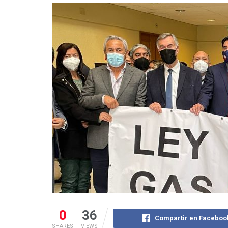
0
36
Compartir en Faceboo
SHARES
VIEWS