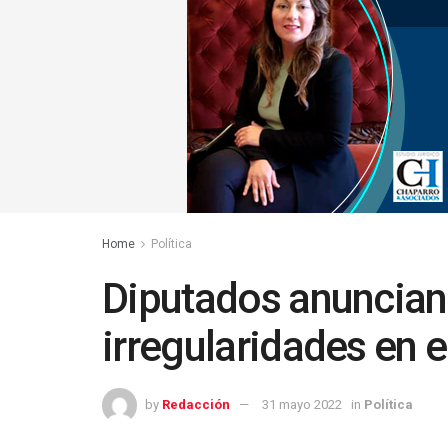
Home
Política
Diputados anuncian 
irregularidades en 
by
Redacción
31 mayo 2022
in
Política