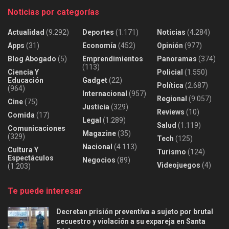
Noticias por categorías
Actualidad
(9.292)
Deportes
(1.171)
Noticias
(4.284)
Apps
(31)
Economía
(452)
Opinión
(977)
Blog Abogado
(5)
Emprendimientos
Panoramas
(374)
(113)
Ciencia Y
Policial
(1.550)
Educación
Gadget
(22)
Política
(2.687)
(964)
Internacional
(957)
Regional
(9.057)
Cine
(75)
Justicia
(329)
Reviews
(10)
Comida
(17)
Legal
(1.289)
Salud
(1.119)
Comunicaciones
Magazine
(35)
(329)
Tech
(125)
Nacional
(4.113)
Cultura Y
Turismo
(124)
Espectáculos
Negocios
(89)
Videojuegos
(4)
(1.203)
Te puede interesar
Decretan prisión preventiva a sujeto por brutal
secuestro y violación a su expareja en Santa