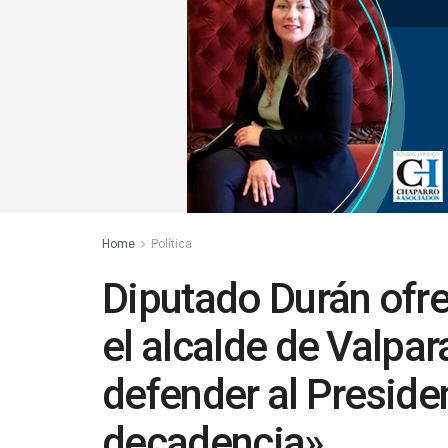
Home
Política
Diputado Durán ofre
el alcalde de Valpar
defender al Presiden
decadencia»