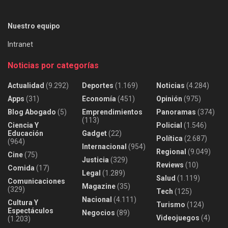
Nuestro equipo
Intranet
Noticias por categorías
Actualidad
(9.292)
Deportes
(1.169)
Noticias
(4.284)
Apps
(31)
Economía
(451)
Opinión
(975)
Blog Abogado
(5)
Emprendimientos
Panoramas
(374)
(113)
Ciencia Y
Policial
(1.546)
Educación
Gadget
(22)
Política
(2.687)
(964)
Internacional
(954)
Regional
(9.049)
Cine
(75)
Justicia
(329)
Reviews
(10)
Comida
(17)
Legal
(1.289)
Salud
(1.119)
Comunicaciones
Magazine
(35)
(329)
Tech
(125)
Nacional
(4.111)
Cultura Y
Turismo
(124)
Espectáculos
Negocios
(89)
Videojuegos
(4)
(1.203)