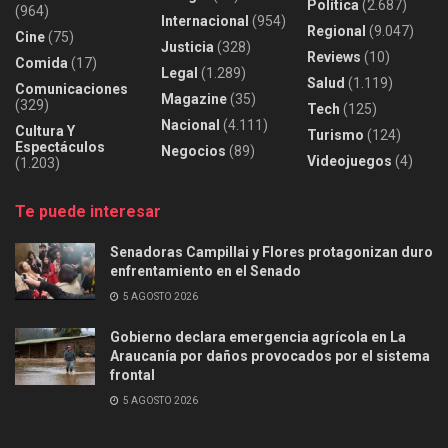
Política
(2.687)
(964)
Internacional
(954)
Regional
(9.047)
Cine
(75)
Justicia
(328)
Reviews
(10)
Comida
(17)
Legal
(1.289)
Salud
(1.119)
Comunicaciones
Magazine
(35)
(329)
Tech
(125)
Nacional
(4.111)
Cultura Y
Turismo
(124)
Espectáculos
Negocios
(89)
Videojuegos
(4)
(1.203)
Te puede interesar
Senadoras Campillai y Flores protagonizan duro
enfrentamiento en el Senado
5 AGOSTO 2026
Gobierno declara emergencia agrícola en La
Araucanía por daños provocados por el sistema
frontal
5 AGOSTO 2026