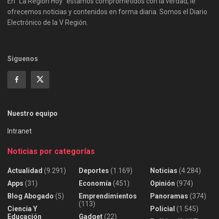
En "La Región Hoy" estamos comprometidos con la verdad, le
ofrecemos noticias y contenidos en forma diaria. Somos el Diario
Electrónico de la V Región.
Siguenos
Nuestro equipo
Intranet
Noticias por categorías
Actualidad
(9.291)
Deportes
(1.169)
Noticias
(4.284)
Apps
(31)
Economía
(451)
Opinión
(974)
Blog Abogado
(5)
Emprendimientos
Panoramas
(374)
(113)
Ciencia Y
Policial
(1.545)
Educación
Gadget
(22)