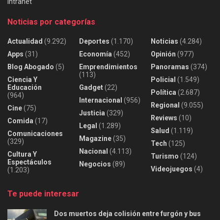
Intranet
Noticias por categorías
Actualidad
(9.292)
Deportes
(1.170)
Noticias
(4.284)
Apps
(31)
Economía
(452)
Opinión
(977)
Blog Abogado
(5)
Emprendimientos
Panoramas
(374)
(113)
Ciencia Y
Policial
(1.549)
Educación
Gadget
(22)
Política
(2.687)
(964)
Internacional
(956)
Regional
(9.055)
Cine
(75)
Justicia
(329)
Reviews
(10)
Comida
(17)
Legal
(1.289)
Salud
(1.119)
Comunicaciones
Magazine
(35)
(329)
Tech
(125)
Nacional
(4.113)
Cultura Y
Turismo
(124)
Espectáculos
Negocios
(89)
Videojuegos
(4)
(1.203)
Te puede interesar
Dos muertos deja colisión entre furgón y bus