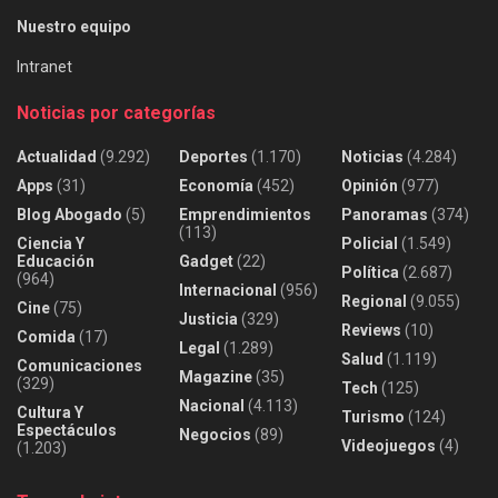
Nuestro equipo
Intranet
Noticias por categorías
Actualidad
(9.292)
Deportes
(1.170)
Noticias
(4.284)
Apps
(31)
Economía
(452)
Opinión
(977)
Blog Abogado
(5)
Emprendimientos
Panoramas
(374)
(113)
Ciencia Y
Policial
(1.549)
Educación
Gadget
(22)
Política
(2.687)
(964)
Internacional
(956)
Regional
(9.055)
Cine
(75)
Justicia
(329)
Reviews
(10)
Comida
(17)
Legal
(1.289)
Salud
(1.119)
Comunicaciones
Magazine
(35)
(329)
Tech
(125)
Nacional
(4.113)
Cultura Y
Turismo
(124)
Espectáculos
Negocios
(89)
Videojuegos
(4)
(1.203)