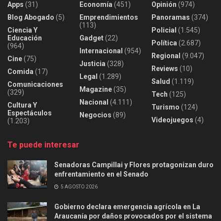
Apps
(31)
Economía
(451)
Opinión
(974)
Blog Abogado
(5)
Emprendimientos
Panoramas
(374)
(113)
Ciencia Y
Policial
(1.545)
Educación
Gadget
(22)
Política
(2.687)
(964)
Internacional
(954)
Regional
(9.047)
Cine
(75)
Justicia
(328)
Reviews
(10)
Comida
(17)
Legal
(1.289)
Salud
(1.119)
Comunicaciones
Magazine
(35)
(329)
Tech
(125)
Nacional
(4.111)
Cultura Y
Turismo
(124)
Espectáculos
Negocios
(89)
Videojuegos
(4)
(1.203)
Te puede interesar
Senadoras Campillai y Flores protagonizan duro
enfrentamiento en el Senado
5 AGOSTO 2026
Gobierno declara emergencia agrícola en La
Araucanía por daños provocados por el sistema