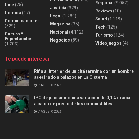
Regional
(9.052)
Cine
(75)
Justicia
(329)
Reviews
(10)
Comida
(17)
Legal
(1.289)
Salud
(1.119)
Comunicaciones
Magazine
(35)
(329)
Tech
(125)
Nacional
(4.112)
Cultura Y
Turismo
(124)
Espectáculos
Negocios
(89)
Videojuegos
(4)
(1.203)
Te puede interesar
Riña al interior de un cité termina con un hombre
asesinado a balazos en La Cisterna
7 AGOSTO 2026
IPC de julio anotó una variación de 0,1% gracias
a caída de precio de los combustibles
7 AGOSTO 2026