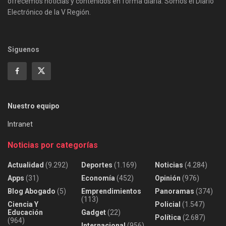
ofrecemos noticias y contenidos en forma diaria. Somos el Diario
Electrónico de la V Región.
Siguenos
Nuestro equipo
Intranet
Noticias por categorías
Actualidad
(9.292)
Deportes
(1.169)
Noticias
(4.284)
Apps
(31)
Economía
(452)
Opinión
(976)
Blog Abogado
(5)
Emprendimientos
Panoramas
(374)
(113)
Ciencia Y
Policial
(1.547)
Educación
Gadget
(22)
Política
(2.687)
(964)
Internacional
(956)