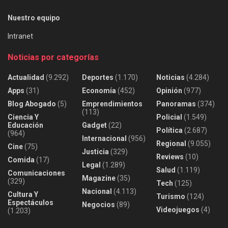
Nuestro equipo
Intranet
Noticias por categorías
Actualidad
(9.292)
Deportes
(1.170)
Noticias
(4.284)
Apps
(31)
Economía
(452)
Opinión
(977)
Blog Abogado
(5)
Emprendimientos
Panoramas
(374)
(113)
Ciencia Y
Policial
(1.549)
Educación
Gadget
(22)
Política
(2.687)
(964)
Internacional
(956)
Regional
(9.055)
Cine
(75)
Justicia
(329)
Reviews
(10)
Comida
(17)
Legal
(1.289)
Salud
(1.119)
Comunicaciones
Magazine
(35)
(329)
Tech
(125)
Nacional
(4.113)
Cultura Y
Turismo
(124)
Espectáculos
Negocios
(89)
Videojuegos
(4)
(1.203)