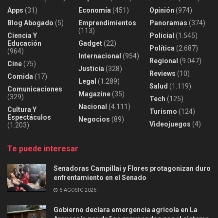
Apps
(31)
Economía
(451)
Opinión
(974)
Blog Abogado
(5)
Emprendimientos
Panoramas
(374)
(113)
Ciencia Y
Policial
(1.545)
Educación
Gadget
(22)
Política
(2.687)
(964)
Internacional
(954)
Regional
(9.047)
Cine
(75)
Justicia
(328)
Reviews
(10)
Comida
(17)
Legal
(1.289)
Salud
(1.119)
Comunicaciones
Magazine
(35)
(329)
Tech
(125)
Nacional
(4.111)
Cultura Y
Turismo
(124)
Espectáculos
Negocios
(89)
Videojuegos
(4)
(1.203)
Te puede interesar
Senadoras Campillai y Flores protagonizan duro
enfrentamiento en el Senado
5 AGOSTO 2026
Gobierno declara emergencia agrícola en La