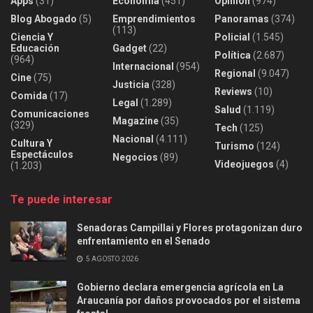
Apps
(31)
Economía
(451)
Opinión
(974)
Blog Abogado
(5)
Emprendimientos
Panoramas
(374)
(113)
Ciencia Y
Policial
(1.545)
Educación
Gadget
(22)
Política
(2.687)
(964)
Internacional
(954)
Regional
(9.047)
Cine
(75)
Justicia
(328)
Reviews
(10)
Comida
(17)
Legal
(1.289)
Salud
(1.119)
Comunicaciones
Magazine
(35)
(329)
Tech
(125)
Nacional
(4.111)
Cultura Y
Turismo
(124)
Espectáculos
Negocios
(89)
Videojuegos
(4)
(1.203)
Te puede interesar
Senadoras Campillai y Flores protagonizan duro
enfrentamiento en el Senado
5 AGOSTO 2026
Gobierno declara emergencia agrícola en La
Araucanía por daños provocados por el sistema