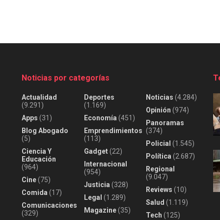
Noticias por categorías
T
Actualidad
Deportes
Noticias
(4.284)
(9.291)
(1.169)
Opinión
(974)
Apps
(31)
Economía
(451)
Panoramas
Blog Abogado
Emprendimientos
(374)
(5)
(113)
Policial
(1.545)
Ciencia Y
Gadget
(22)
Política
(2.687)
Educación
Internacional
(964)
Regional
(954)
(9.047)
Cine
(75)
Justicia
(328)
Reviews
(10)
Comida
(17)
Legal
(1.289)
Salud
(1.119)
Comunicaciones
Magazine
(35)
(329)
Tech
(125)