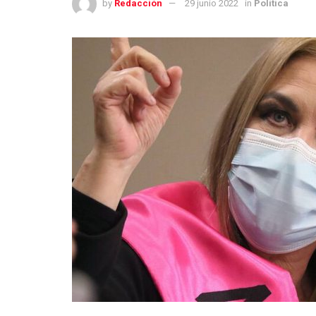
by
Redacción
29 junio 2022
in
Política