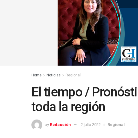
Home
Noticias
Regional
El tiempo / Pronós
toda la región
by
Redacción
2 julio 2022
in
Regional