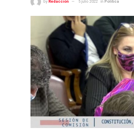
by
Redacción
5 julio 2022
in
Política