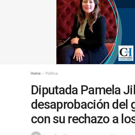
Home
Política
Diputada Pamela Jile
desaprobación del g
con su rechazo a los