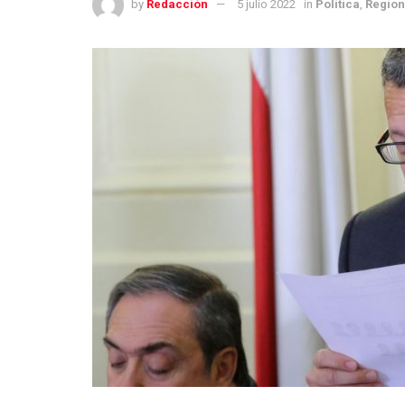
by
Redacción
5 julio 2022
in
Política
,
Region