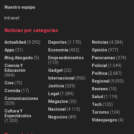
Nuestro equipo
Intranet
Noticias por categorías
Actualidad
(9.292)
Deportes
(1.170)
Noticias
(4.284)
Apps
(31)
Economía
(452)
Opinión
(977)
Blog Abogado
(5)
Emprendimientos
Panoramas
(374)
(113)
Ciencia Y
Policial
(1.549)
Educación
Gadget
(22)
Política
(2.687)
(964)
Internacional
(956)
Regional
(9.055)
Cine
(75)
Justicia
(329)
Reviews
(10)
Comida
(17)
Legal
(1.289)
Salud
(1.119)
Comunicaciones
Magazine
(35)
(329)
Tech
(125)
Nacional
(4.113)
Cultura Y
Turismo
(124)
Espectáculos
Negocios
(89)
Videojuegos
(4)
(1.203)