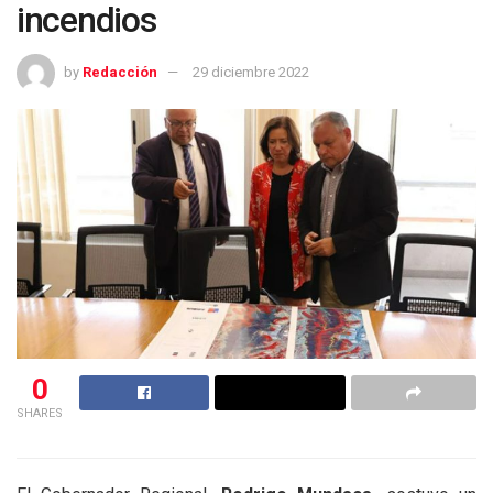
incendios
by
Redacción
29 diciembre 2022
0
SHARES