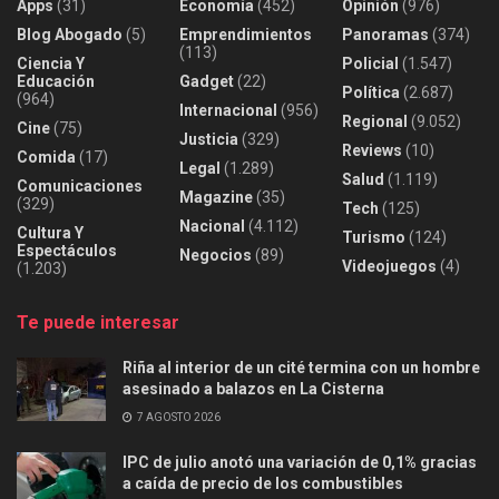
Apps
(31)
Economía
(452)
Opinión
(976)
Blog Abogado
(5)
Emprendimientos
Panoramas
(374)
(113)
Ciencia Y
Policial
(1.547)
Educación
Gadget
(22)
Política
(2.687)
(964)
Internacional
(956)
Regional
(9.052)
Cine
(75)
Justicia
(329)
Reviews
(10)
Comida
(17)
Legal
(1.289)
Salud
(1.119)
Comunicaciones
Magazine
(35)
(329)
Tech
(125)
Nacional
(4.112)
Cultura Y
Turismo
(124)
Espectáculos
Negocios
(89)
Videojuegos
(4)
(1.203)
Te puede interesar
Riña al interior de un cité termina con un hombre
asesinado a balazos en La Cisterna
7 AGOSTO 2026
IPC de julio anotó una variación de 0,1% gracias
a caída de precio de los combustibles