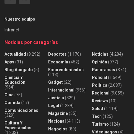
Nuestro equipo
Intranet
Noticias por categorías
Actualidad
(9.292)
Deportes
(1.170)
Noticias
(4.284)
Apps
(31)
Economía
(452)
Opinión
(977)
Blog Abogado
(5)
Emprendimientos
Panoramas
(374)
(113)
Ciencia Y
Policial
(1.549)
Educación
Gadget
(22)
Política
(2.687)
(964)
Internacional
(956)
Regional
(9.055)
Cine
(75)
Justicia
(329)
Reviews
(10)
Comida
(17)
Legal
(1.289)
Salud
(1.119)
Comunicaciones
Magazine
(35)
(329)
Tech
(125)
Nacional
(4.113)
Cultura Y
Turismo
(124)
Espectáculos
Negocios
(89)
Videojuegos
(4)
(1.203)