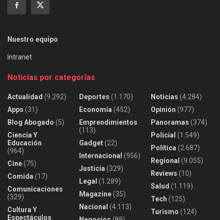
Nuestro equipo
Intranet
Noticias por categorías
Actualidad
(9.292)
Deportes
(1.170)
Noticias
(4.284)
Apps
(31)
Economía
(452)
Opinión
(977)
Blog Abogado
(5)
Emprendimientos
Panoramas
(374)
(113)
Ciencia Y
Policial
(1.549)
Educación
Gadget
(22)
Política
(2.687)
(964)
Internacional
(956)
Regional
(9.055)
Cine
(75)
Justicia
(329)
Reviews
(10)
Comida
(17)
Legal
(1.289)
Salud
(1.119)
Comunicaciones
Magazine
(35)
(329)
Tech
(125)
Nacional
(4.113)
Cultura Y
Turismo
(124)
Espectáculos
Negocios
(89)