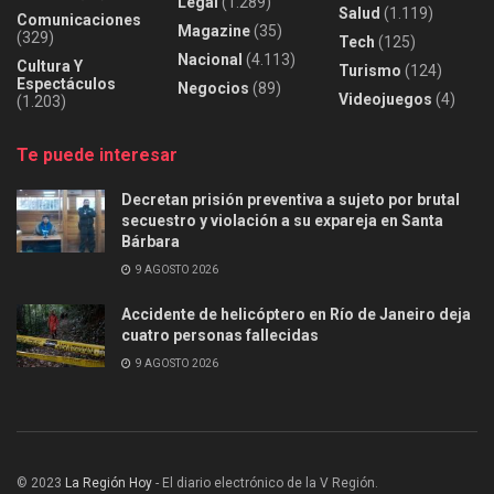
Legal
(1.289)
Salud
(1.119)
Comunicaciones
Magazine
(35)
(329)
Tech
(125)
Nacional
(4.113)
Cultura Y
Turismo
(124)
Espectáculos
Negocios
(89)
Videojuegos
(4)
(1.203)
Te puede interesar
Decretan prisión preventiva a sujeto por brutal
secuestro y violación a su expareja en Santa
Bárbara
9 AGOSTO 2026
Accidente de helicóptero en Río de Janeiro deja
cuatro personas fallecidas
9 AGOSTO 2026
© 2023
La Región Hoy
- El diario electrónico de la V Región.