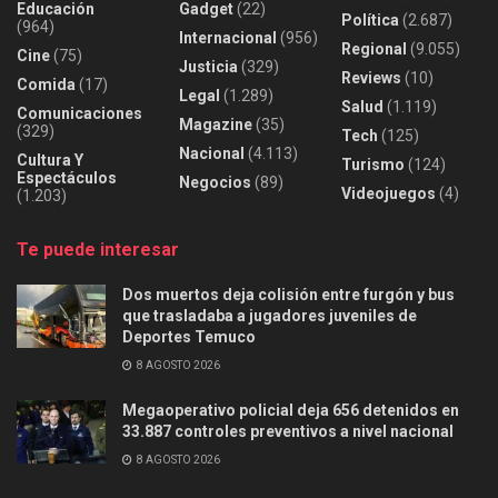
Educación
Gadget
(22)
Política
(2.687)
(964)
Internacional
(956)
Regional
(9.055)
Cine
(75)
Justicia
(329)
Reviews
(10)
Comida
(17)
Legal
(1.289)
Salud
(1.119)
Comunicaciones
Magazine
(35)
(329)
Tech
(125)
Nacional
(4.113)
Cultura Y
Turismo
(124)
Espectáculos
Negocios
(89)
Videojuegos
(4)
(1.203)
Te puede interesar
Dos muertos deja colisión entre furgón y bus
que trasladaba a jugadores juveniles de
Deportes Temuco
8 AGOSTO 2026
Megaoperativo policial deja 656 detenidos en
33.887 controles preventivos a nivel nacional
8 AGOSTO 2026