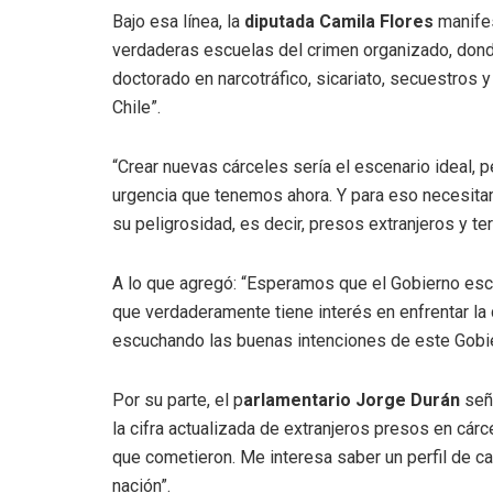
Bajo esa línea, la
diputada Camila Flores
manifes
verdaderas escuelas del crimen organizado, donde
doctorado en narcotráfico, sicariato, secuestros y
Chile”.
“Crear nuevas cárceles sería el escenario ideal, 
urgencia que tenemos ahora. Y para eso necesit
su peligrosidad, es decir, presos extranjeros y ter
A lo que agregó: “Esperamos que el Gobierno escu
que verdaderamente tiene interés en enfrentar l
escuchando las buenas intenciones de este Gobier
Por su parte, el p
arlamentario Jorge Durán
seña
la cifra actualizada de extranjeros presos en cár
que cometieron. Me interesa saber un perfil de ca
nación”.