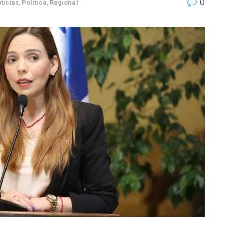
0
ticias
,
Política
,
Regional