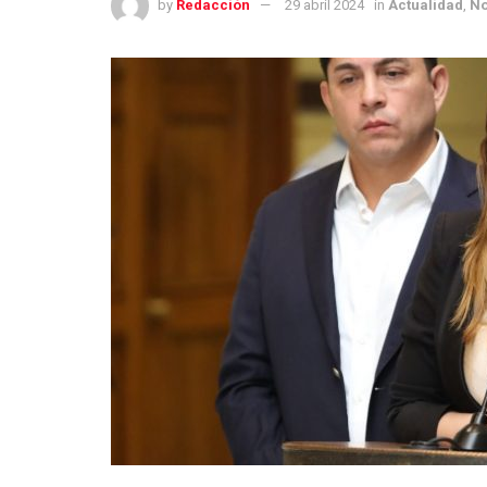
by
Redacción
29 abril 2024
in
Actualidad
,
No