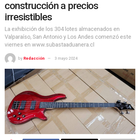
construcción a precios
irresistibles
La exhibición de los 304 lotes almacenados en
Valparaíso, San Antonio y Los Andes comenzó este
viernes en www.subastaaduanera.cl
by
Redacción
3 mayo 2024