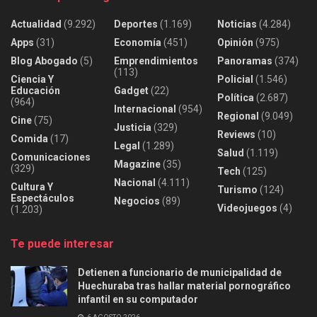
Actualidad
(9.292)
Deportes
(1.169)
Noticias
(4.284)
Apps
(31)
Economía
(451)
Opinión
(975)
Blog Abogado
(5)
Emprendimientos
Panoramas
(374)
(113)
Ciencia Y
Policial
(1.546)
Educación
Gadget
(22)
Política
(2.687)
(964)
Internacional
(954)
Regional
(9.049)
Cine
(75)
Justicia
(329)
Reviews
(10)
Comida
(17)
Legal
(1.289)
Salud
(1.119)
Comunicaciones
Magazine
(35)
(329)
Tech
(125)
Nacional
(4.111)
Cultura Y
Turismo
(124)
Espectáculos
Negocios
(89)
Videojuegos
(4)
(1.203)
Te puede interesar
Detienen a funcionario de municipalidad de
Huechuraba tras hallar material pornográfico
infantil en su computador