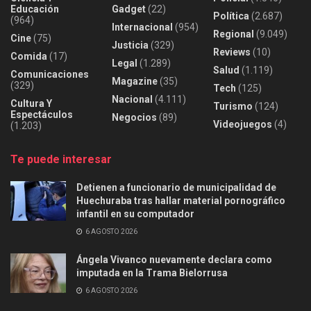
Educación
Gadget
(22)
Política
(2.687)
(964)
Internacional
(954)
Regional
(9.049)
Cine
(75)
Justicia
(329)
Reviews
(10)
Comida
(17)
Legal
(1.289)
Salud
(1.119)
Comunicaciones
Magazine
(35)
(329)
Tech
(125)
Nacional
(4.111)
Cultura Y
Turismo
(124)
Espectáculos
Negocios
(89)
Videojuegos
(4)
(1.203)
Te puede interesar
Detienen a funcionario de municipalidad de
Huechuraba tras hallar material pornográfico
infantil en su computador
6 AGOSTO 2026
Ángela Vivanco nuevamente declara como
imputada en la Trama Bielorrusa
6 AGOSTO 2026