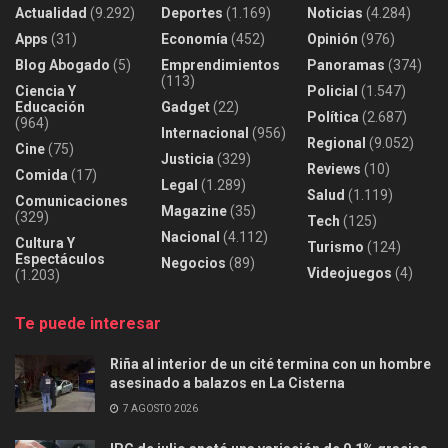
Actualidad
(9.292)
Deportes
(1.169)
Noticias
(4.284)
Apps
(31)
Economía
(452)
Opinión
(976)
Blog Abogado
(5)
Emprendimientos
Panoramas
(374)
(113)
Ciencia Y
Policial
(1.547)
Educación
Gadget
(22)
Política
(2.687)
(964)
Internacional
(956)
Regional
(9.052)
Cine
(75)
Justicia
(329)
Reviews
(10)
Comida
(17)
Legal
(1.289)
Salud
(1.119)
Comunicaciones
Magazine
(35)
(329)
Tech
(125)
Nacional
(4.112)
Cultura Y
Turismo
(124)
Espectáculos
Negocios
(89)
Videojuegos
(4)
(1.203)
Te puede interesar
Riña al interior de un cité termina con un hombre
asesinado a balazos en La Cisterna
7 AGOSTO 2026