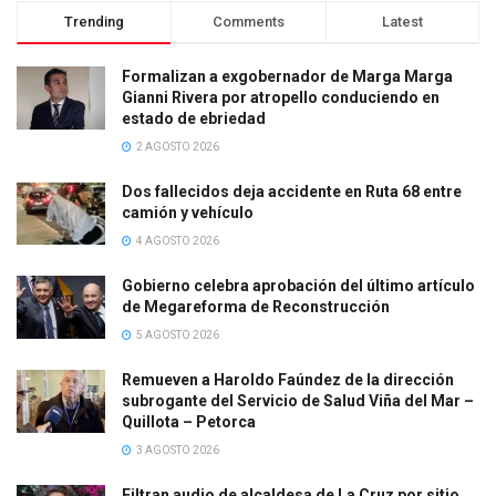
Trending
Comments
Latest
Formalizan a exgobernador de Marga Marga
Gianni Rivera por atropello conduciendo en
estado de ebriedad
2 AGOSTO 2026
Dos fallecidos deja accidente en Ruta 68 entre
camión y vehículo
4 AGOSTO 2026
Gobierno celebra aprobación del último artículo
de Megareforma de Reconstrucción
5 AGOSTO 2026
Remueven a Haroldo Faúndez de la dirección
subrogante del Servicio de Salud Viña del Mar –
Quillota – Petorca
3 AGOSTO 2026
Filtran audio de alcaldesa de La Cruz por sitio