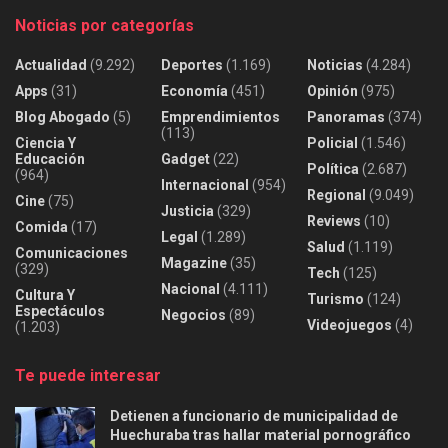
Noticias por categorías
Actualidad
(9.292)
Deportes
(1.169)
Noticias
(4.284)
Apps
(31)
Economía
(451)
Opinión
(975)
Blog Abogado
(5)
Emprendimientos
Panoramas
(374)
(113)
Ciencia Y
Policial
(1.546)
Educación
Gadget
(22)
Política
(2.687)
(964)
Internacional
(954)
Regional
(9.049)
Cine
(75)
Justicia
(329)
Reviews
(10)
Comida
(17)
Legal
(1.289)
Salud
(1.119)
Comunicaciones
Magazine
(35)
(329)
Tech
(125)
Nacional
(4.111)
Cultura Y
Turismo
(124)
Espectáculos
Negocios
(89)
Videojuegos
(4)
(1.203)
Te puede interesar
Detienen a funcionario de municipalidad de
Huechuraba tras hallar material pornográfico