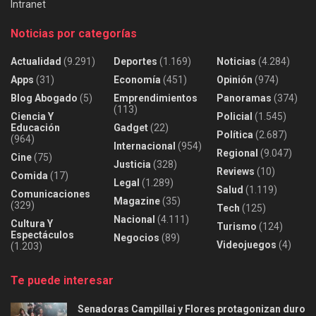
Intranet
Noticias por categorías
Actualidad
(9.291)
Deportes
(1.169)
Noticias
(4.284)
Apps
(31)
Economía
(451)
Opinión
(974)
Blog Abogado
(5)
Emprendimientos
Panoramas
(374)
(113)
Ciencia Y
Policial
(1.545)
Educación
Gadget
(22)
Política
(2.687)
(964)
Internacional
(954)
Regional
(9.047)
Cine
(75)
Justicia
(328)
Reviews
(10)
Comida
(17)
Legal
(1.289)
Salud
(1.119)
Comunicaciones
Magazine
(35)
(329)
Tech
(125)
Nacional
(4.111)
Cultura Y
Turismo
(124)
Espectáculos
Negocios
(89)
Videojuegos
(4)
(1.203)
Te puede interesar
Senadoras Campillai y Flores protagonizan duro