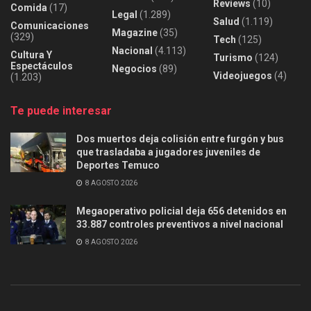
Reviews
(10)
Comida
(17)
Legal
(1.289)
Salud
(1.119)
Comunicaciones
Magazine
(35)
(329)
Tech
(125)
Nacional
(4.113)
Cultura Y
Turismo
(124)
Espectáculos
Negocios
(89)
Videojuegos
(4)
(1.203)
Te puede interesar
Dos muertos deja colisión entre furgón y bus
que trasladaba a jugadores juveniles de
Deportes Temuco
8 AGOSTO 2026
Megaoperativo policial deja 656 detenidos en
33.887 controles preventivos a nivel nacional
8 AGOSTO 2026