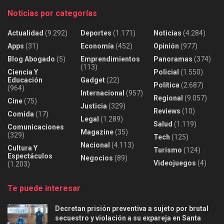
Noticias por categorías
Actualidad
(9.292)
Deportes
(1.171)
Noticias
(4.284)
Apps
(31)
Economía
(452)
Opinión
(977)
Blog Abogado
(5)
Emprendimientos
Panoramas
(374)
(113)
Ciencia Y
Policial
(1.550)
Educación
Gadget
(22)
Política
(2.687)
(964)
Internacional
(957)
Regional
(9.057)
Cine
(75)
Justicia
(329)
Reviews
(10)
Comida
(17)
Legal
(1.289)
Salud
(1.119)
Comunicaciones
Magazine
(35)
(329)
Tech
(125)
Nacional
(4.113)
Cultura Y
Turismo
(124)
Espectáculos
Negocios
(89)
Videojuegos
(4)
(1.203)
Te puede interesar
Decretan prisión preventiva a sujeto por brutal
secuestro y violación a su expareja en Santa