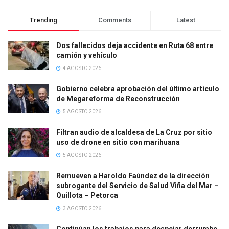
Trending
Comments
Latest
Dos fallecidos deja accidente en Ruta 68 entre
camión y vehículo
4 AGOSTO 2026
Gobierno celebra aprobación del último artículo
de Megareforma de Reconstrucción
5 AGOSTO 2026
Filtran audio de alcaldesa de La Cruz por sitio
uso de drone en sitio con marihuana
5 AGOSTO 2026
Remueven a Haroldo Faúndez de la dirección
subrogante del Servicio de Salud Viña del Mar –
Quillota – Petorca
3 AGOSTO 2026
Continúan los trabajos para despejar derrumbe