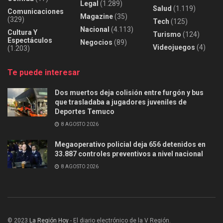
Legal
(1.289)
Salud
(1.119)
Comunicaciones
Magazine
(35)
(329)
Tech
(125)
Nacional
(4.113)
Cultura Y
Turismo
(124)
Espectáculos
Negocios
(89)
Videojuegos
(4)
(1.203)
Te puede interesar
Dos muertos deja colisión entre furgón y bus
que trasladaba a jugadores juveniles de
Deportes Temuco
8 AGOSTO 2026
Megaoperativo policial deja 656 detenidos en
33.887 controles preventivos a nivel nacional
8 AGOSTO 2026
© 2023
La Región Hoy
- El diario electrónico de la V Región.