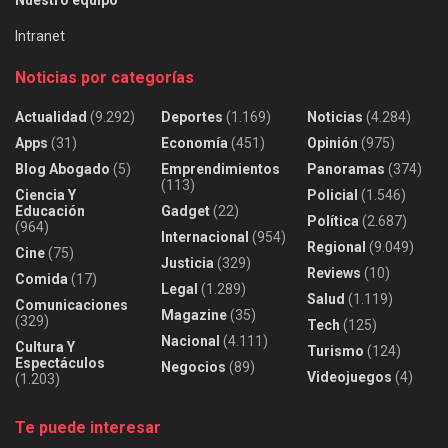
Intranet
Noticias por categorías
Actualidad
(9.292)
Deportes
(1.169)
Noticias
(4.284)
Apps
(31)
Economía
(451)
Opinión
(975)
Blog Abogado
(5)
Emprendimientos
Panoramas
(374)
(113)
Ciencia Y
Policial
(1.546)
Educación
Gadget
(22)
Política
(2.687)
(964)
Internacional
(954)
Regional
(9.049)
Cine
(75)
Justicia
(329)
Reviews
(10)
Comida
(17)
Legal
(1.289)
Salud
(1.119)
Comunicaciones
Magazine
(35)
(329)
Tech
(125)
Nacional
(4.111)
Cultura Y
Turismo
(124)
Espectáculos
Negocios
(89)
Videojuegos
(4)
(1.203)
Te puede interesar