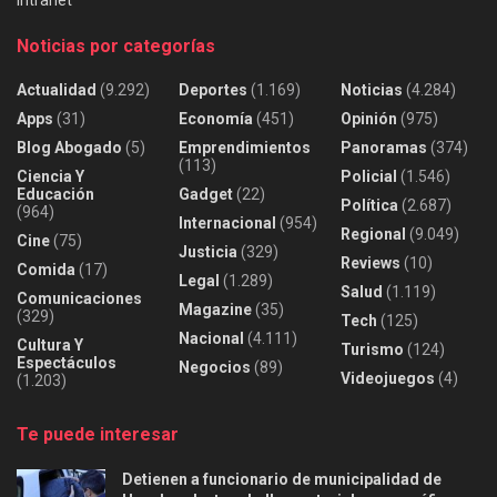
Noticias por categorías
Actualidad
(9.292)
Deportes
(1.169)
Noticias
(4.284)
Apps
(31)
Economía
(451)
Opinión
(975)
Blog Abogado
(5)
Emprendimientos
Panoramas
(374)
(113)
Ciencia Y
Policial
(1.546)
Educación
Gadget
(22)
Política
(2.687)
(964)
Internacional
(954)
Regional
(9.049)
Cine
(75)
Justicia
(329)
Reviews
(10)
Comida
(17)
Legal
(1.289)
Salud
(1.119)
Comunicaciones
Magazine
(35)
(329)
Tech
(125)
Nacional
(4.111)
Cultura Y
Turismo
(124)
Espectáculos
Negocios
(89)
Videojuegos
(4)
(1.203)
Te puede interesar
Detienen a funcionario de municipalidad de