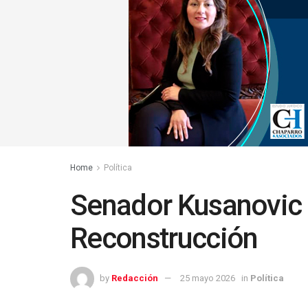
Home
Política
Senador Kusanovic d
Reconstrucción
by
Redacción
25 mayo 2026
in
Política