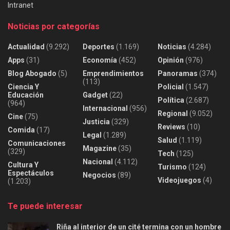
Intranet
Noticias por categorías
Actualidad
(9.292)
Deportes
(1.169)
Noticias
(4.284)
Apps
(31)
Economía
(452)
Opinión
(976)
Blog Abogado
(5)
Emprendimientos
Panoramas
(374)
(113)
Ciencia Y
Policial
(1.547)
Educación
Gadget
(22)
Política
(2.687)
(964)
Internacional
(956)
Regional
(9.052)
Cine
(75)
Justicia
(329)
Reviews
(10)
Comida
(17)
Legal
(1.289)
Salud
(1.119)
Comunicaciones
Magazine
(35)
(329)
Tech
(125)
Nacional
(4.112)
Cultura Y
Turismo
(124)
Espectáculos
Negocios
(89)
Videojuegos
(4)
(1.203)
Te puede interesar
Riña al interior de un cité termina con un hombre