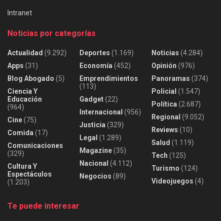
Intranet
Noticias por categorías
Actualidad
(9.292)
Deportes
(1.169)
Noticias
(4.284)
Apps
(31)
Economía
(452)
Opinión
(976)
Blog Abogado
(5)
Emprendimientos
Panoramas
(374)
(113)
Ciencia Y
Policial
(1.547)
Educación
Gadget
(22)
Política
(2.687)
(964)
Internacional
(956)
Regional
(9.052)
Cine
(75)
Justicia
(329)
Reviews
(10)
Comida
(17)
Legal
(1.289)
Salud
(1.119)
Comunicaciones
Magazine
(35)
(329)
Tech
(125)
Nacional
(4.112)
Cultura Y
Turismo
(124)
Espectáculos
Negocios
(89)
Videojuegos
(4)
(1.203)
Te puede interesar